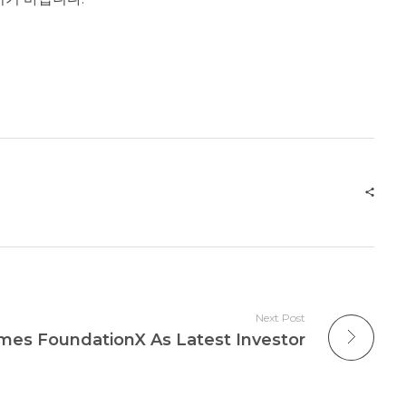
Next Post
mes FoundationX As Latest Investor