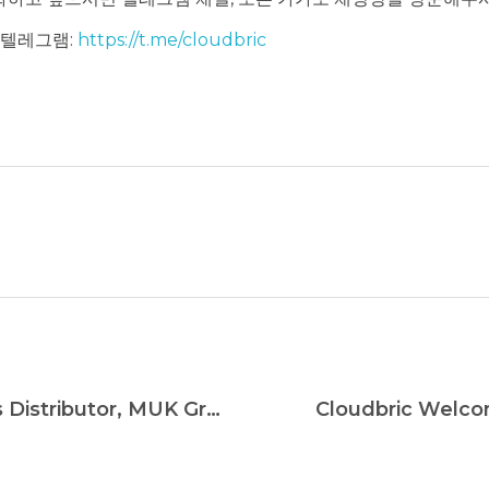
레그램:
https://t.me/cloudbric
Cloudbric Partners With IT Solutions Distributor, MUK Group, for The Eastern European Market
Cloudbric Welco