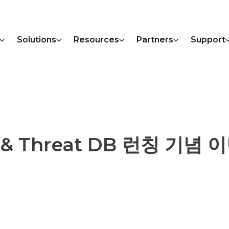
Solutions
Resources
Partners
Support
뉴얼 & Threat DB 런칭 