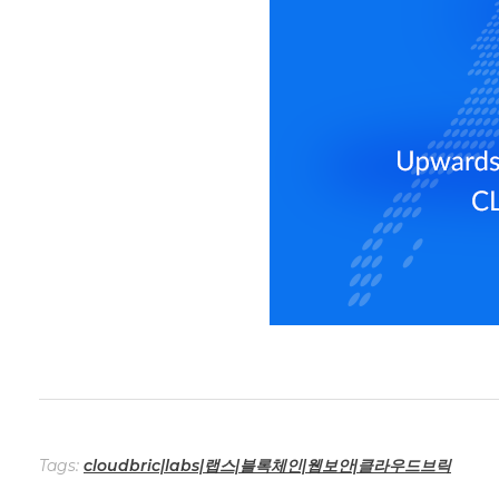
Tags:
cloudbric|labs|랩스|블록체인|웹보안|클라우드브릭