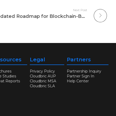
Next Post
Cloudbric Lays Out Updated Roadmap for Blockchain-Based Cybersecurity Project
sources
Legal
Partners
chures
Privacy Policy
Partnership Inquiry
e Studies
Cloudbric AUP
Partner Sign In
eat Reports
Cloudbric MSA
Help Center
Cloudbric SLA