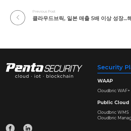
Previous Post
클라우드브릭, 일본 매출 5배 이상 성장…
Security P
WAAP
Cloudbric WAF+
Public Cloud
Cloudbric WMS
Cloudbric Mana