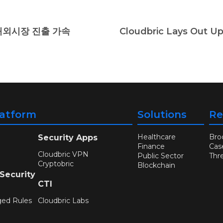
해외시장 진출 가속
latform
Solutions
Re
Healthcare
Bro
Security Apps
Finance
Cas
Cloudbric VPN
Public Sector
Thr
Cryptobric
Blockchain
 Security
CTI
ged Rules
Cloudbric Labs