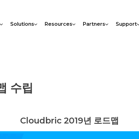
Solutions
Resources
Partners
Support
맵 수립
Cloudbric 2019년 로드맵