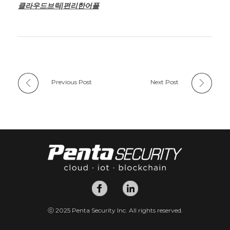
클라우드브릭|편리한어플
Previous Post
Next Post
ⓒ 2025 Penta Security Inc. All rights reserved.