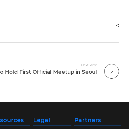
Next Post
o Hold First Official Meetup in Seoul
sources
Legal
Partners