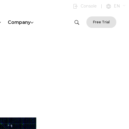
Console
|
EN
Company
Free Trial