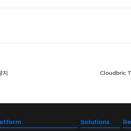
 공지
Cloudbric T
latform
Solutions
Re