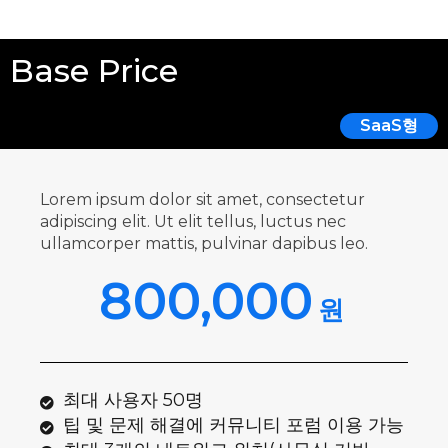
Base Price
SaaS형
Lorem ipsum dolor sit amet, consectetur
adipiscing elit. Ut elit tellus, luctus nec
ullamcorper mattis, pulvinar dapibus leo.
800,000
원
최대 사용자 50명
팁 및 문제 해결에 커뮤니티 포럼 이용 가능