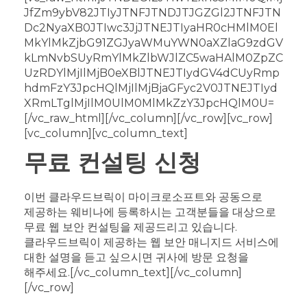
JfZm9ybV82JTIyJTNFJTNDJTJGZGl2JTNFJTN
Dc2NyaXB0JTIwc3JjJTNEJTIyaHR0cHMlM0El
MkYlMkZjbG91ZGJyaWMuYWN0aXZlaG9zdGV
kLmNvbSUyRmYlMkZlbWJlZC5waHAlM0ZpZC
UzRDYlMjIlMjB0eXBlJTNEJTIydGV4dCUyRmp
hdmFzY3JpcHQlMjIlMjBjaGFyc2V0JTNEJTIyd
XRmLTglMjIlM0UlM0MlMkZzY3JpcHQlM0U=
[/vc_raw_html][/vc_column][/vc_row][vc_row]
[vc_column][vc_column_text]
무료 컨설팅 신청
이번 클라우드브릭이 마이크로소프트와 공동으로
제공하는 웨비나에 등록하시는 고객분들을 대상으로
무료 웹 보안 컨설팅을 제공드리고 있습니다.
클라우드브릭이 제공하는 웹 보안 매니지드 서비스에
대한 설명을 듣고 싶으시면 귀사에 방문 요청을
해주세요.[/vc_column_text][/vc_column]
[/vc_row]