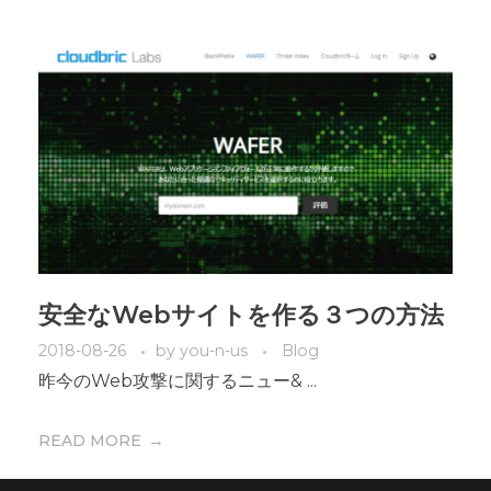
安全なWebサイトを作る３つの方法
2018-08-26
by
you-n-us
Blog
昨今のWeb攻撃に関するニュー& ...
READ MORE