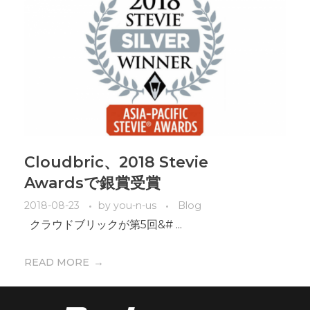
Cloudbric、2018 Stevie
Awardsで銀賞受賞
2018-08-23
by
you-n-us
Blog
クラウドブリックが第5回&# ...
READ MORE