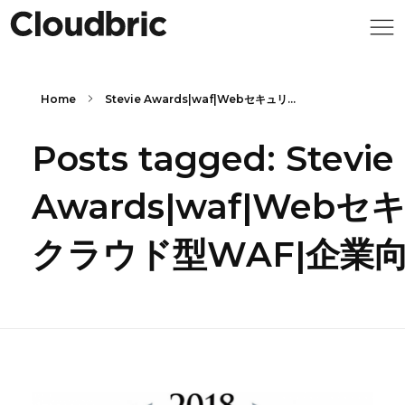
Home
Stevie Awards|waf|Webセキュリ...
Posts tagged: Stevie
Awards|waf|Web
クラウド型WAF|企業