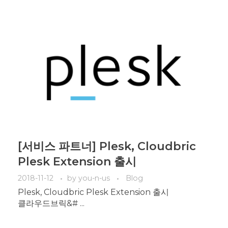
[서비스 파트너] Plesk, Cloudbric
Plesk Extension 출시
2018-11-12
by
you-n-us
Blog
Plesk, Cloudbric Plesk Extension 출시
클라우드브릭&# ...