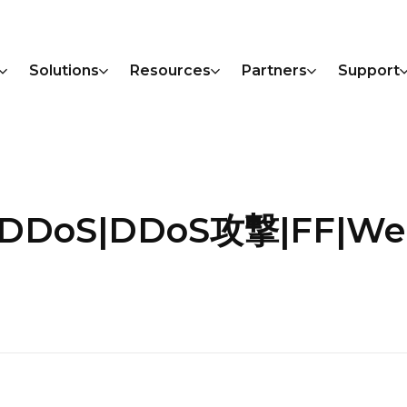
Solutions
Resources
Partners
Support
BTS|DDoS|DDoS攻撃|FF