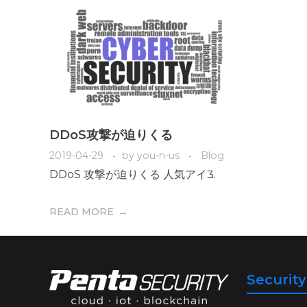
DDoS攻撃が迫りくる
2019-04-29
by
you-n-us
Blog
DDoS 攻撃が迫りくる 人気アイӠ ...
READ MORE
Securit