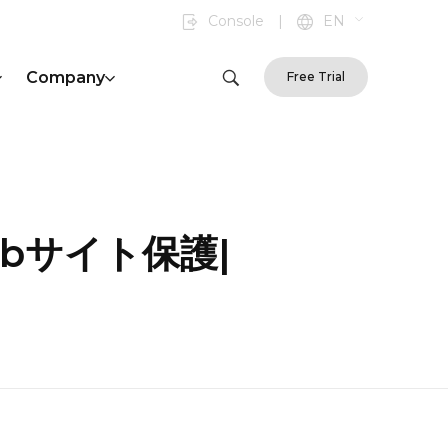
Console
|
EN
Company
Free Trial
|Webサイト保護|