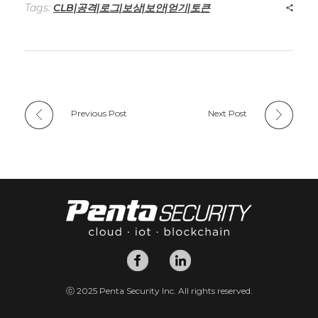
Tags:
CLB|공격|로그|보상|보안|얻기|토큰
Previous Post
Next Post
ⓒ 2025 Penta Security Inc. All rights reserved.