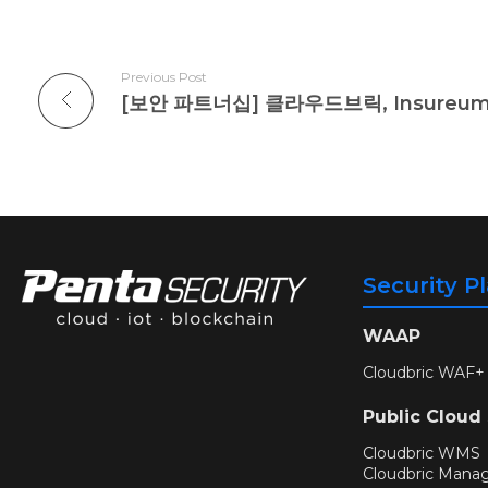
Previous Post
Security P
WAAP
Cloudbric WAF+
Public Cloud
Cloudbric WMS
Cloudbric Mana