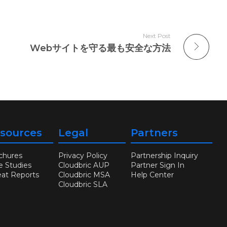
Next Post
Webサイトを守る最も安全な方法
sources
Legal
Partners
chures
Privacy Policy
Partnership Inquiry
e Studies
Cloudbric AUP
Partner Sign In
eat Reports
Cloudbric MSA
Help Center
Cloudbric SLA