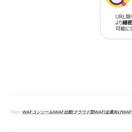
Tags:
WAFコンソール|WAF比較|クラウド型WAF|企業向けWAF