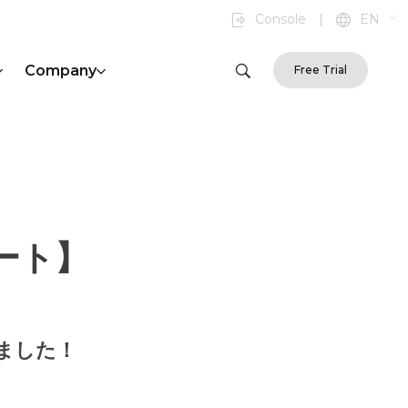
Console
|
EN
Company
Free Trial
ート】
めました！
！