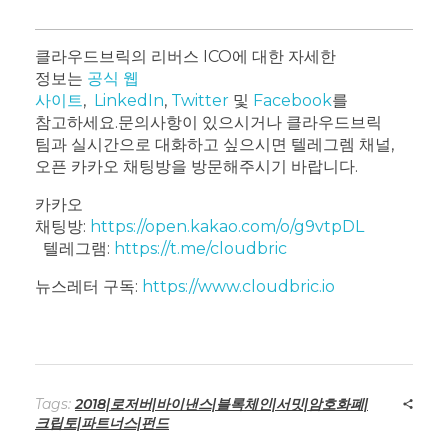
클라우드브릭의 리버스 ICO에 대한 자세한
정보는
공식 웹
사이트
,
LinkedIn
,
Twitter
및
Facebook
를
참고하세요.
문의사항이 있으시거나 클라우드브릭
팀과 실시간으로 대화하고 싶으시면 텔레그렘 채널,
오픈 카카오 채팅방을 방문해주시기 바랍니다.
카카오
채팅방:
https://open.kakao.com/o/g9vtpDL
텔레그램:
https://t.me/cloudbric
뉴스레터 구독:
https://www.cloudbric.io
Tags:
2018|로저버|바이낸스|블록체인|서밋|암호화폐|
크립토|파트너스|펀드