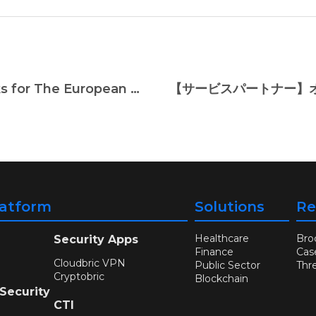
Cloudbric Partners With SQNetworks for The European Market
latform
Solutions
Re
Healthcare
Bro
Security Apps
Finance
Cas
Cloudbric VPN
Public Sector
Thr
Cryptobric
Blockchain
 Security
CTI