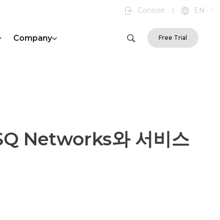
Console
|
EN
Company
Free Trial
Q Networks와 서비스