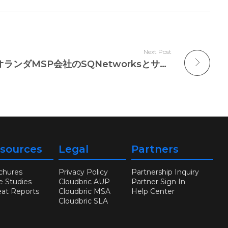
Next Post
【サービスパートナー】オランダMSP会社のSQNetworksとサービスパートナシップ締結
sources
Legal
Partners
chures
Privacy Policy
Partnership Inquiry
e Studies
Cloudbric AUP
Partner Sign In
eat Reports
Cloudbric MSA
Help Center
Cloudbric SLA