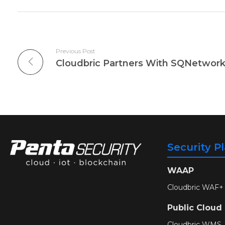
Previous Post
Security P
WAAP
Cloudbric WAF+
Public Cloud
Cloudbric WMS