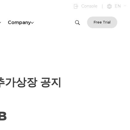
Console
|
EN
Company
Free Trial
 추가상장 공지
B