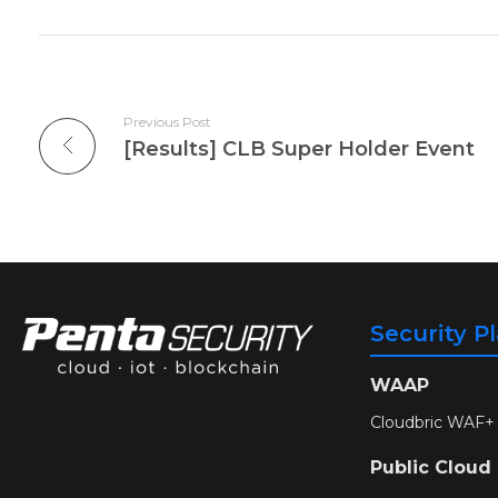
Previous Post
[Results] CLB Super Holder Event
Security P
WAAP
Cloudbric WAF+
Public Cloud