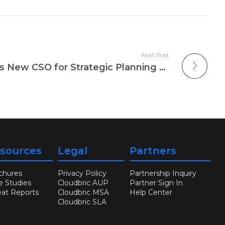
Next Post
Welcoming Cloudbric’s New CSO for Strategic Planning and Investor Relations
sources
Legal
Partners
chures
Privacy Policy
Partnership Inquiry
e Studies
Cloudbric AUP
Partner Sign In
eat Reports
Cloudbric MSA
Help Center
Cloudbric SLA