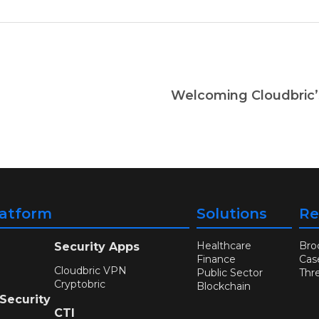
latform
Solutions
Re
Healthcare
Bro
Security Apps
Finance
Cas
Cloudbric VPN
Public Sector
Thr
Cryptobric
Blockchain
 Security
CTI